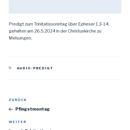
Predigt zum Trinitatissonntag über Epheser 1,3-14,
gehalten am 26.5.2024 in der Christuskirche zu
Melsungen.
KATEGORIEN
AUDIO-PREDIGT
Beitragsnavigation
Vorheriger
ZURÜCK
Beitrag
Pfingstmontag
Nächster
WEITER
Beitrag