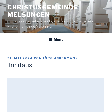
Zum
CHRISTUSGEMEINDE
Inhalt
MELSUNGEN
springen
Homepage der selbstständig evangelisch lutherischen
Kirchengemeinde Melsungen
Menü
VERÖFFENTLICHT
31. MAI 2024
VON
JÖRG ACKERMANN
AM
Trinitatis