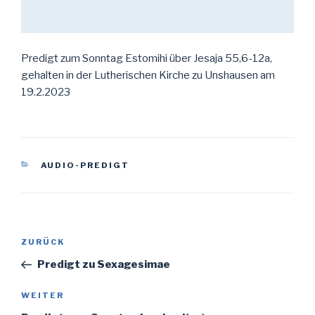
Predigt zum Sonntag Estomihi über Jesaja 55,6-12a,
gehalten in der Lutherischen Kirche zu Unshausen am
19.2.2023
KATEGORIEN
AUDIO-PREDIGT
Beitragsnavigation
Vorheriger
ZURÜCK
Beitrag
Predigt zu Sexagesimae
Nächster
WEITER
Beitrag