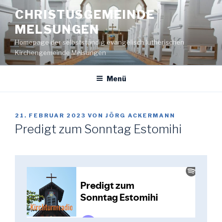
Zum
CHRISTUSGEMEINDE
Inhalt
MELSUNGEN
springen
Homepage der selbstständig evangelisch lutherischen
Kirchengemeinde Melsungen
Menü
VERÖFFENTLICHT
21. FEBRUAR 2023
VON
JÖRG ACKERMANN
AM
Predigt zum Sonntag Estomihi