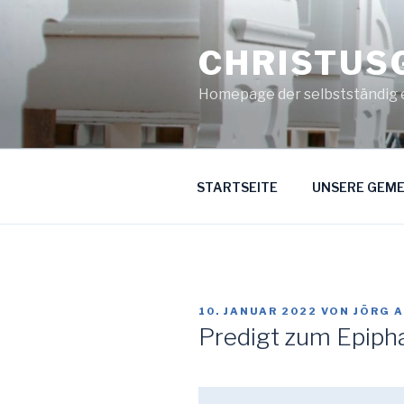
Zum
Inhalt
CHRISTUS
springen
Homepage der selbstständig 
STARTSEITE
UNSERE GEME
VERÖFFENTLICHT
10. JANUAR 2022
VON
JÖRG 
AM
Predigt zum Epiph