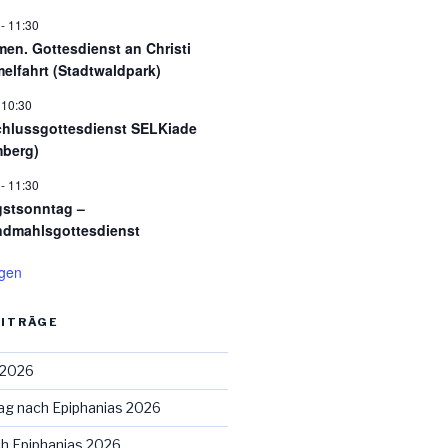
-
11:30
en. Gottesdienst an Christi
elfahrt (Stadtwaldpark)
-
10:30
hlussgottesdienst SELKiade
berg)
-
11:30
gstsonntag –
dmahlsgottesdienst
igen
EITRÄGE
 2026
ag nach Epiphanias 2026
ch Epiphanias 2026