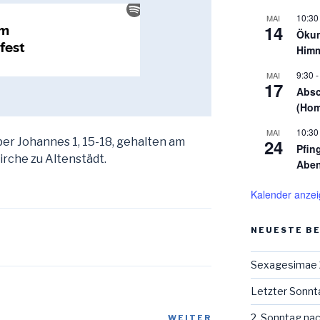
10:30
MAI
14
Ökum
Himm
9:30
MAI
17
Absc
(Hom
10:30
MAI
er Johannes 1, 15-18, gehalten am
24
Pfin
irche zu Altenstädt.
Aben
Kalender anze
NEUESTE B
Sexagesimae
Letzter Sonnt
2. Sonntag na
WEITER
Nächster