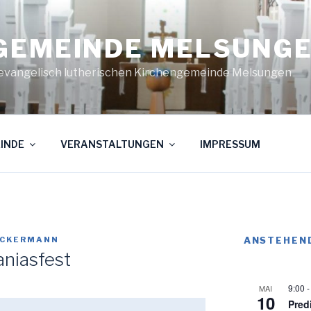
GEMEINDE MELSUNG
evangelisch lutherischen Kirchengemeinde Melsungen
INDE
VERANSTALTUNGEN
IMPRESSUM
ACKERMANN
ANSTEHEN
aniasfest
9:00
MAI
10
Pred