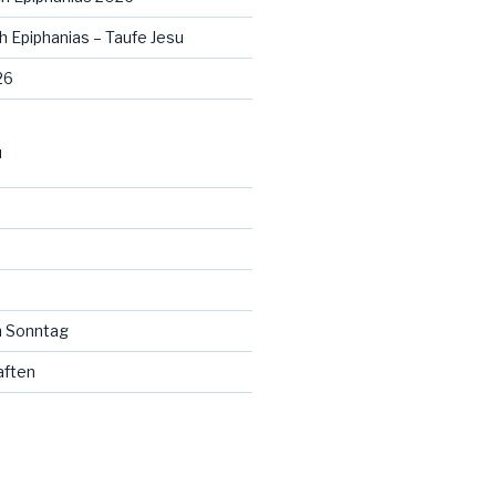
h Epiphanias – Taufe Jesu
26
N
 Sonntag
aften