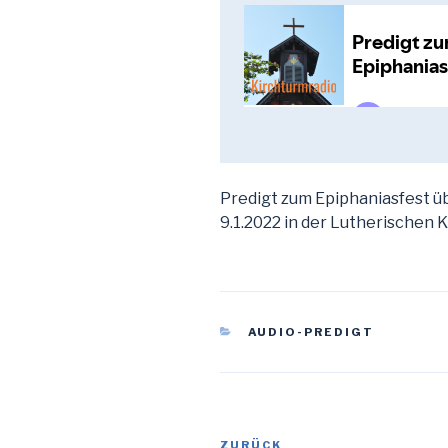
Predigt zum Epiphaniasfest üb
9.1.2022 in der Lutherischen K
KATEGORIEN
AUDIO-PREDIGT
Beitragsnavigation
Vorheriger
ZURÜCK