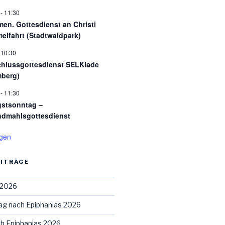
-
11:30
en. Gottesdienst an Christi
elfahrt (Stadtwaldpark)
-
10:30
hlussgottesdienst SELKiade
berg)
-
11:30
gstsonntag –
dmahlsgottesdienst
igen
EITRÄGE
 2026
ag nach Epiphanias 2026
ch Epiphanias 2026