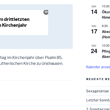
10:30
MAI
14
Ökum
Himm
9:30
MAI
17
Absc
(Hom
10:30
MAI
24
Pfin
Aben
tag im Kirchenjahr über Psalm 85,
Lutherischen Kirche zu Unshausen.
Kalender anze
NEUESTE B
Sexagesimae
Letzter Sonnt
2. Sonntag na