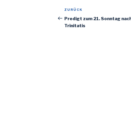
Beitragsnavigation
Vorheriger
ZURÜCK
Beitrag
Predigt zum 21. Sonntag nac
Trinitatis