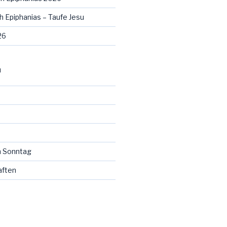
h Epiphanias – Taufe Jesu
26
N
 Sonntag
aften