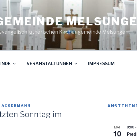
GEMEINDE MELSUNG
evangelisch lutherischen Kirchengemeinde Melsungen
INDE
VERANSTALTUNGEN
IMPRESSUM
G ACKERMANN
ANSTEHEN
etzten Sonntag im
9:00
MAI
10
Pred