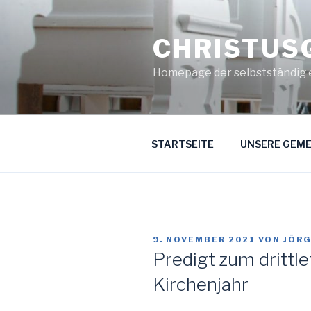
Zum
Inhalt
CHRISTUS
springen
Homepage der selbstständig 
STARTSEITE
UNSERE GEME
VERÖFFENTLICHT
9. NOVEMBER 2021
VON
JÖR
AM
Predigt zum drittl
Kirchenjahr