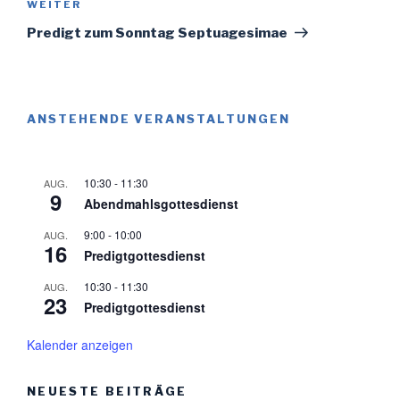
Nächster
WEITER
Beitrag
Predigt zum Sonntag Septuagesimae
ANSTEHENDE VERANSTALTUNGEN
10:30
-
11:30
AUG.
9
Abendmahlsgottesdienst
9:00
-
10:00
AUG.
16
Predigtgottesdienst
10:30
-
11:30
AUG.
23
Predigtgottesdienst
Kalender anzeigen
NEUESTE BEITRÄGE