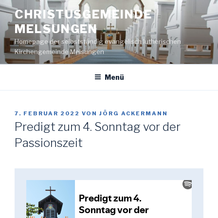
Zum
CHRISTUSGEMEINDE
Inhalt
MELSUNGEN
springen
Homepage der selbstständig evangelisch lutherischen
Kirchengemeinde Melsungen
Menü
VERÖFFENTLICHT
7. FEBRUAR 2022
VON
JÖRG ACKERMANN
AM
Predigt zum 4. Sonntag vor der
Passionszeit