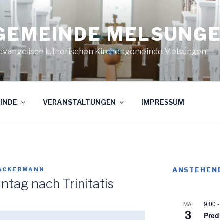
GEMEINDE MELSUNG
evangelisch lutherischen Kirchengemeinde Melsungen
INDE
VERANSTALTUNGEN
IMPRESSUM
 ACKERMANN
ANSTEHEN
ntag nach Trinitatis
9:00
MAI
3
Pred