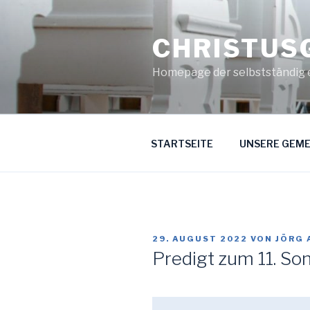
Zum
Inhalt
CHRISTUS
springen
Homepage der selbstständig 
STARTSEITE
UNSERE GEME
VERÖFFENTLICHT
29. AUGUST 2022
VON
JÖRG
AM
Predigt zum 11. Son