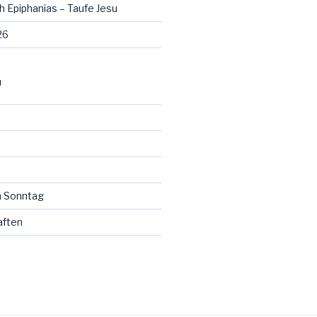
h Epiphanias – Taufe Jesu
26
N
 Sonntag
aften