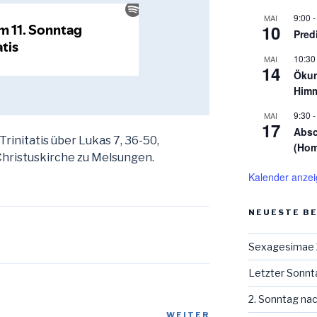
9:00
MAI
10
Pred
10:30
MAI
14
Ökum
Himm
9:30
MAI
17
Absc
rinitatis über Lukas 7, 36-50,
(Hom
Christuskirche zu Melsungen.
Kalender anze
NEUESTE B
Sexagesimae
Letzter Sonnt
2. Sonntag na
WEITER
Nächster