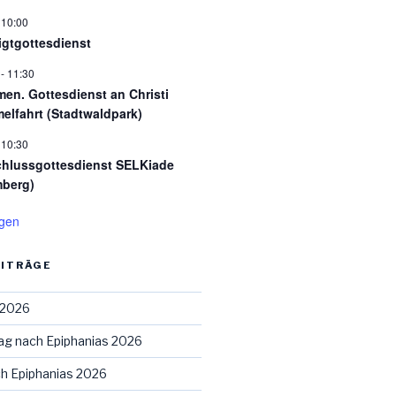
-
10:00
igtgottesdienst
-
11:30
en. Gottesdienst an Christi
elfahrt (Stadtwaldpark)
-
10:30
hlussgottesdienst SELKiade
berg)
igen
EITRÄGE
 2026
ag nach Epiphanias 2026
ch Epiphanias 2026