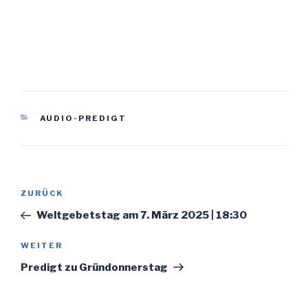
KATEGORIEN
AUDIO-PREDIGT
Beitragsnavigation
Vorheriger
ZURÜCK
Beitrag
Weltgebetstag am 7. März 2025 | 18:30
Nächster
WEITER
Beitrag
Predigt zu Gründonnerstag