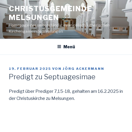
Zum
CHRISTUSGEMEINDE
Inhalt
MELSUNGEN
springen
Homepage der selbstständig evangelisch lutherischen
Kirchengemeinde Melsungen
Menü
VERÖFFENTLICHT
19. FEBRUAR 2025
VON
JÖRG ACKERMANN
AM
Predigt zu Septuagesimae
Predigt über Prediger 7,15-18, gehalten am 16.2.2025 in
der Christuskirche zu Melsungen.