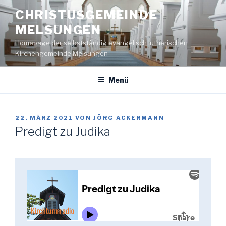
Zum
CHRISTUSGEMEINDE
Inhalt
MELSUNGEN
springen
Homepage der selbstständig evangelisch lutherischen
Kirchengemeinde Melsungen
Menü
VERÖFFENTLICHT
22. MÄRZ 2021
VON
JÖRG ACKERMANN
AM
Predigt zu Judika