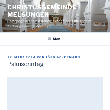
Zum
CHRISTUSGEMEINDE
Inhalt
MELSUNGEN
springen
Homepage der selbstständig evangelisch lutherischen
Kirchengemeinde Melsungen
Menü
VERÖFFENTLICHT
27. MÄRZ 2024
VON
JÖRG ACKERMANN
AM
Palmsonntag