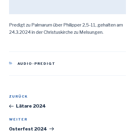
Predigt zu Palmarum über Philipper 2,5-11, gehalten am
24.3.2024 in der Christuskirche zu Melsungen.
KATEGORIEN
AUDIO-PREDIGT
Beitragsnavigation
Vorheriger
ZURÜCK
Beitrag
Lätare 2024
Nächster
WEITER
Beitrag
Osterfest 2024