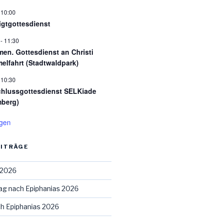
-
10:00
igtgottesdienst
-
11:30
en. Gottesdienst an Christi
elfahrt (Stadtwaldpark)
-
10:30
hlussgottesdienst SELKiade
berg)
igen
EITRÄGE
 2026
ag nach Epiphanias 2026
ch Epiphanias 2026