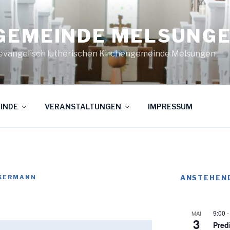
GEMEINDE MELSUNG
evangelisch lutherischen Kirchengemeinde Melsungen
INDE
VERANSTALTUNGEN
IMPRESSUM
CKERMANN
ANSTEHEN
9:00
MAI
3
Pred