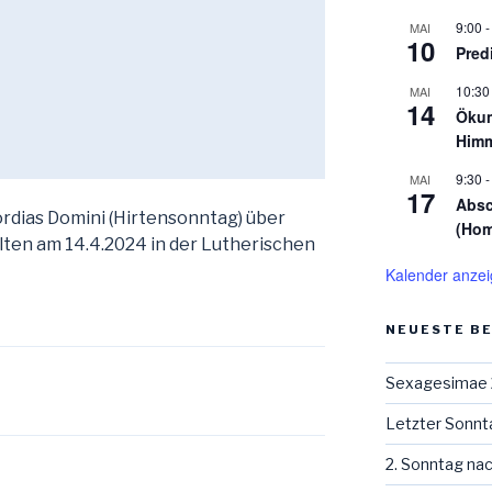
9:00
MAI
10
Pred
10:30
MAI
14
Ökum
Himm
9:30
MAI
17
Absc
rdias Domini (Hirtensonntag) über
(Hom
alten am 14.4.2024 in der Lutherischen
Kalender anze
NEUESTE B
Sexagesimae
Letzter Sonnt
2. Sonntag na