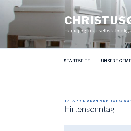
Zum
Inhalt
CHRISTUS
springen
Homepage der selbstständig 
STARTSEITE
UNSERE GEME
VERÖFFENTLICHT
17. APRIL 2024
VON
JÖRG A
AM
Hirtensonntag