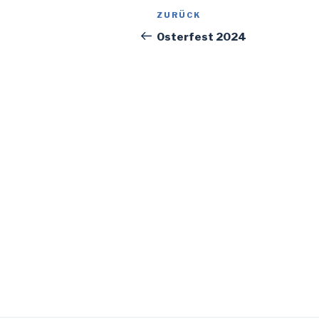
Beitragsnavigation
Vorheriger
ZURÜCK
Beitrag
Osterfest 2024