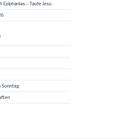
h Epiphanias – Taufe Jesu
26
N
 Sonntag
aften