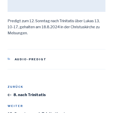
Predigt zum 12. Sonntag nach Trinitatis über Lukas 13,
10-17, gehalten am 18.8.2024 in der Christuskirche zu
Melsungen.
KATEGORIEN
AUDIO-PREDIGT
Beitragsnavigation
Vorheriger
ZURÜCK
Beitrag
8. nach Trinitatis
Nächster
WEITER
Beitrag