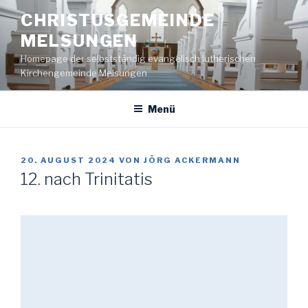
Zum
CHRISTUSGEMEINDE
Inhalt
MELSUNGEN
springen
Homepage der selbstständig evangelisch lutherischen
Kirchengemeinde Melsungen
Menü
VERÖFFENTLICHT
20. AUGUST 2024
VON
JÖRG ACKERMANN
AM
12. nach Trinitatis