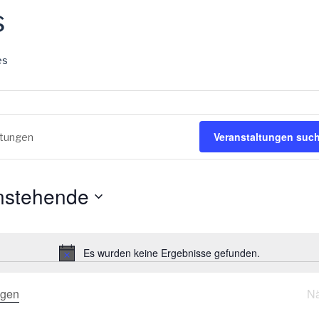
s
es
en
Veranstaltungen suc
nstehende
Es wurden keine Ergebnisse gefunden.
H
i
n
ngen
N
w