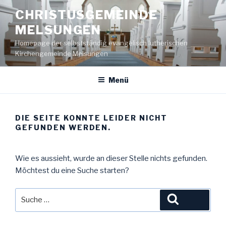
Zum
CHRISTUSGEMEINDE
Inhalt
MELSUNGEN
springen
Homepage der selbstständig evangelisch lutherischen
Kirchengemeinde Melsungen
Menü
DIE SEITE KONNTE LEIDER NICHT
GEFUNDEN WERDEN.
Wie es aussieht, wurde an dieser Stelle nichts gefunden.
Möchtest du eine Suche starten?
Suche
Suche
nach: