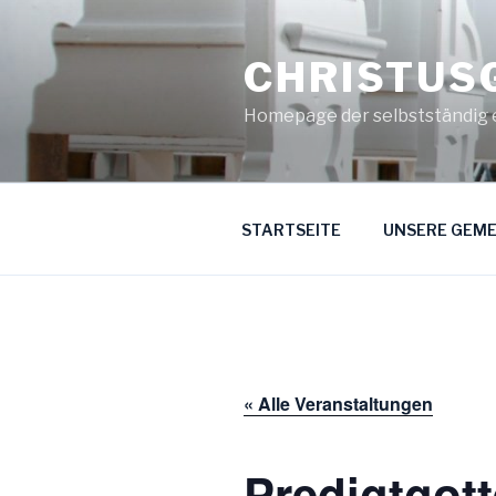
Zum
Inhalt
CHRISTUS
springen
Homepage der selbstständig 
STARTSEITE
UNSERE GEME
« Alle Veranstaltungen
Predigtgot