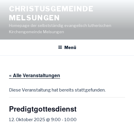
Zum
CHRISTUSGEMEINDE
Inhalt
MELSUNGEN
springen
Homepage der selbstständig evangelisch lutherischen
Kirchengemeinde Melsungen
Menü
« Alle Veranstaltungen
Diese Veranstaltung hat bereits stattgefunden.
Predigtgottesdienst
12. Oktober 2025 @ 9:00
-
10:00