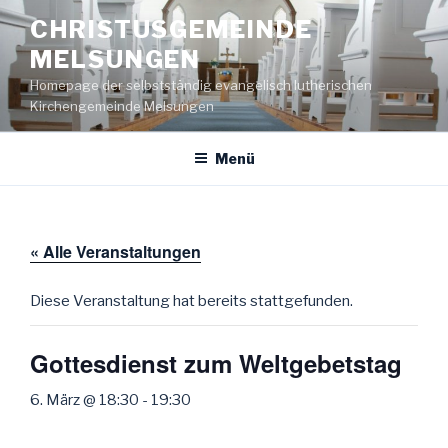
Zum
CHRISTUSGEMEINDE
Inhalt
MELSUNGEN
springen
Homepage der selbstständig evangelisch lutherischen
Kirchengemeinde Melsungen
Menü
« Alle Veranstaltungen
Diese Veranstaltung hat bereits stattgefunden.
Gottesdienst zum Weltgebetstag
6. März @ 18:30
-
19:30