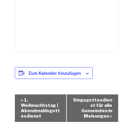
Zum Kalender hinzufügen
V
«
1.
Singegottesdien
e
Weihnachtstag |
st für alle
Abendmahlsgott
Gemeinden in
r
esdienst
Melsungen
»
a
n