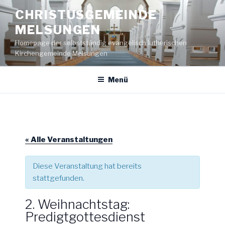
Zum
CHRISTUSGEMEINDE
Inhalt
MELSUNGEN
springen
Homepage der selbstständig evangelisch lutherischen
Kirchengemeinde Melsungen
Menü
« Alle Veranstaltungen
Diese Veranstaltung hat bereits
stattgefunden.
2. Weihnachtstag:
Predigtgottesdienst