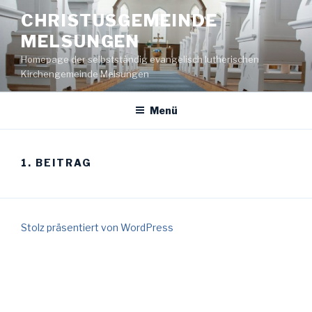
Zum
CHRISTUSGEMEINDE
Inhalt
MELSUNGEN
springen
Homepage der selbstständig evangelisch lutherischen
Kirchengemeinde Melsungen
Menü
1. BEITRAG
Stolz präsentiert von WordPress